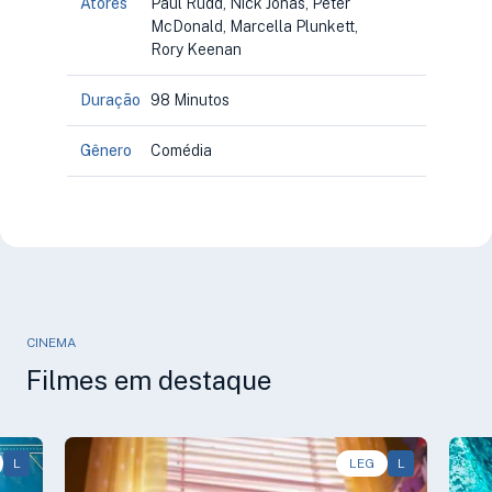
Atores
Paul Rudd, Nick Jonas, Peter
McDonald, Marcella Plunkett,
Rory Keenan
Duração
98 Minutos
Gênero
Comédia
CINEMA
Filmes em destaque
L
Animação, Aventura, Comédia • • 1h40
LEG
L
Av