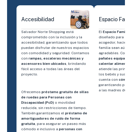
Accesibilidad
Espacio Famil
Salvador Norte Shopping está
El
Espacio Familia
f
comprometido con la inclusión y la
diseñado para ofre
accesibilidad, garantizando que todos
acogedor, haciend
puedan disfrutar de nuestros espacios
familia sean aún 
con comodidad y seguridad. Contamos
agradables. Con
ca
con
rampas, escaleras mecánicas y
pañales equipados,
ascensores bien ubicados
, brindando
calentar alimentos
fácil acceso a todas las áreas del
atiende las princi
proyecto.
los bebés y sus tu
cuenta con
cómodo
garantizando priv
a las madres durant
Ofrecemos
préstamo gratuito de sillas
de ruedas para Personas con
Discapacidad (PcD)
o movilidad
reducida, sin restricciones de tiempo.
También garantizamos el
préstamo de
amortiguadores de ruido de forma
gratuita
, para asegurar un paseo más
cómodo e inclusivo a
personas con