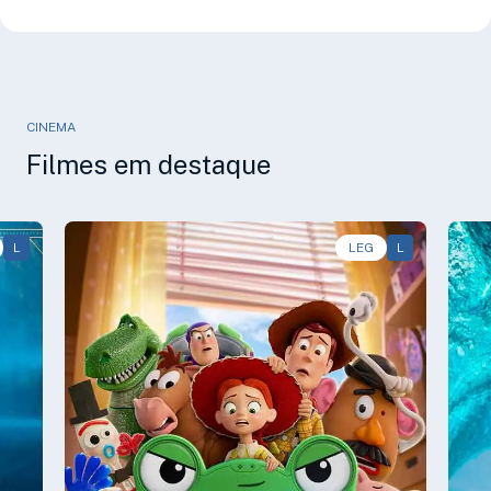
CINEMA
Filmes em destaque
L
Animação, Aventura, Comédia • • 1h40
LEG
L
Av