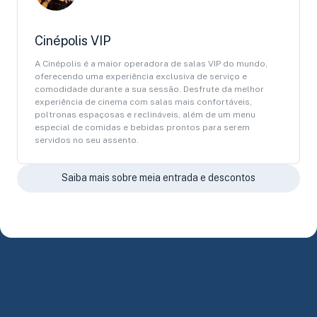
Cinépolis VIP
A Cinépolis é a maior operadora de salas VIP do mundo,
oferecendo uma experiência exclusiva de serviço e
comodidade durante a sua sessão. Desfrute da melhor
experiência de cinema com salas mais confortáveis,
poltronas espaçosas e reclináveis, além de um menu
especial de comidas e bebidas prontos para serem
servidos no seu assento.
Saiba mais sobre meia entrada e descontos