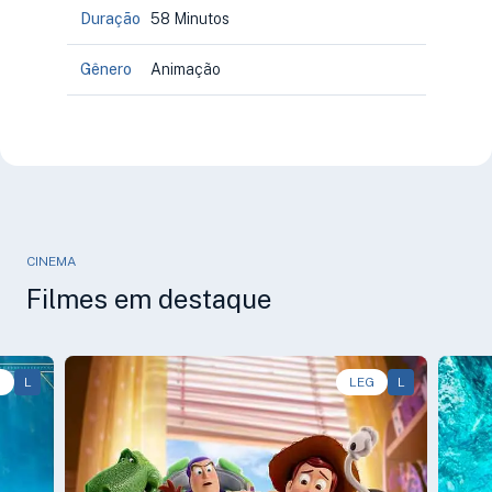
Duração
58 Minutos
Gênero
Animação
CINEMA
Filmes em destaque
G
L
Animação, Aventura, Comédia • • 1h40
LEG
L
Aven