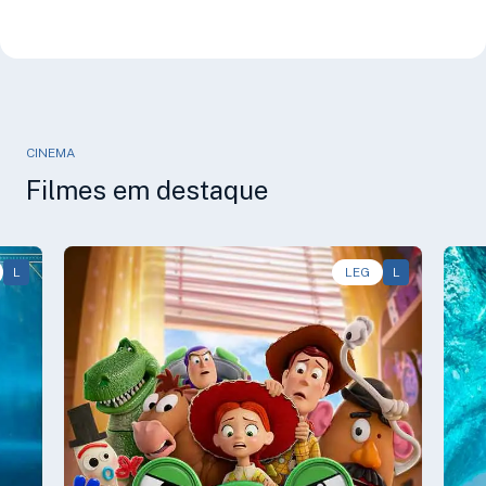
CINEMA
Filmes em destaque
L
Animação, Aventura, Comédia • • 1h40
LEG
L
Av