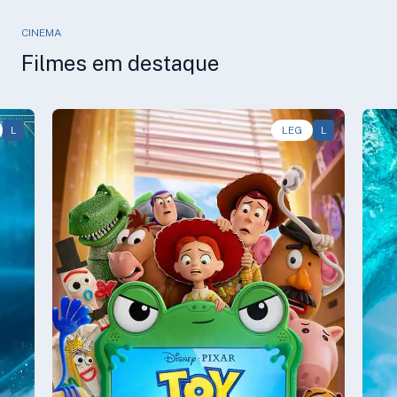
CINEMA
Filmes em destaque
L
Animação, Aventura, Comédia • • 1h40
LEG
L
Av