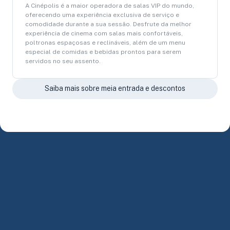
A Cinépolis é a maior operadora de salas VIP do mundo,
oferecendo uma experiência exclusiva de serviço e
comodidade durante a sua sessão. Desfrute da melhor
experiência de cinema com salas mais confortáveis,
poltronas espaçosas e reclináveis, além de um menu
especial de comidas e bebidas prontos para serem
servidos no seu assento.
Saiba mais sobre meia entrada e descontos