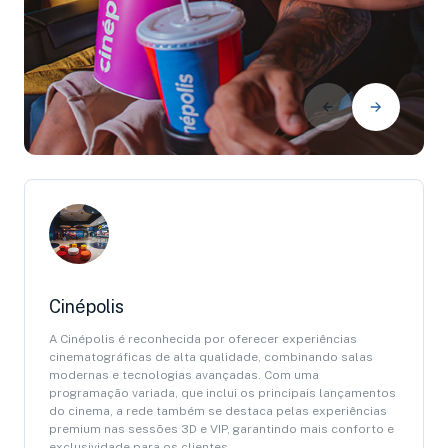
Cinépolis
A Cinépolis é reconhecida por oferecer experiências
cinematográficas de alta qualidade, combinando salas
modernas e tecnologias avançadas. Com uma
programação variada, que inclui os principais lançamentos
do cinema, a rede também se destaca pelas experiências
premium nas sessões 3D e VIP, garantindo mais conforto e
exclusividade para os clientes.