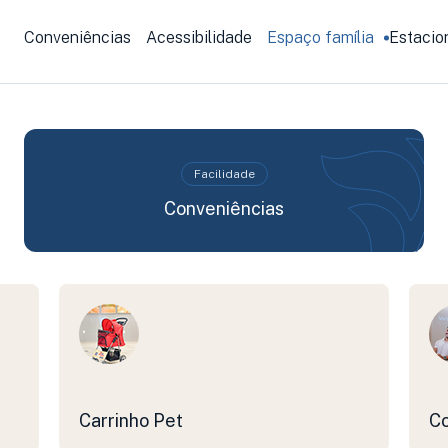
Conveniências
Acessibilidade
Espaço família
Estaci
Facilidade
Conveniências
Carrinho Pet
C