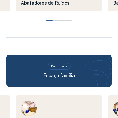
Abafadores de Ruídos
Ba
Facilidade
Espaço família