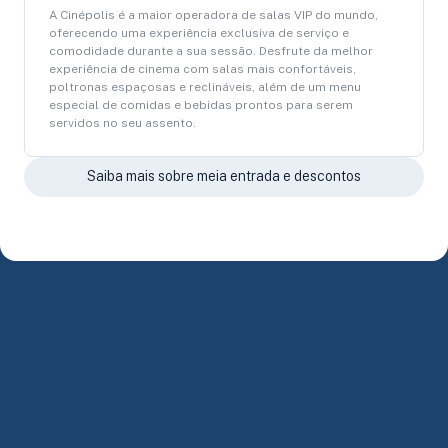
A Cinépolis é a maior operadora de salas VIP do mundo,
oferecendo uma experiência exclusiva de serviço e
comodidade durante a sua sessão. Desfrute da melhor
experiência de cinema com salas mais confortáveis,
poltronas espaçosas e reclináveis, além de um menu
especial de comidas e bebidas prontos para serem
servidos no seu assento.
Saiba mais sobre meia entrada e descontos