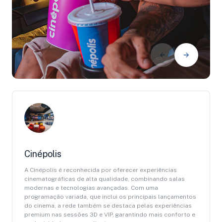
Cinépolis
A Cinépolis é reconhecida por oferecer experiências
cinematográficas de alta qualidade, combinando salas
modernas e tecnologias avançadas. Com uma
programação variada, que inclui os principais lançamentos
do cinema, a rede também se destaca pelas experiências
premium nas sessões 3D e VIP, garantindo mais conforto e