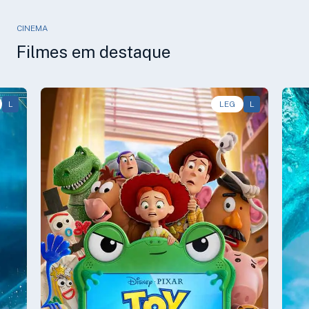
CINEMA
Filmes em destaque
L
Animação, Aventura, Comédia • • 1h40
LEG
L
Av