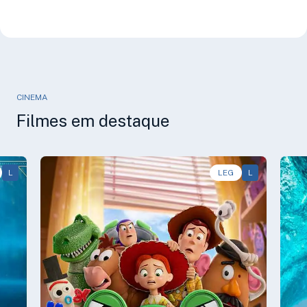
CINEMA
Filmes em destaque
L
Animação, Aventura, Comédia • • 1h40
LEG
L
Av