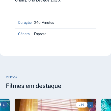
Champions League 2026.
Duração
240 Minutos
Gênero
Esporte
CINEMA
Filmes em destaque
L
Animação, Aventura, Comédia • • 1h40
LEG
L
Av