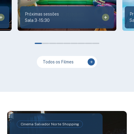
Próximas sessões
Pr
Sala 3
-
15:30
Sa
Todos os Filmes
Cinema Salvador Norte Shopping