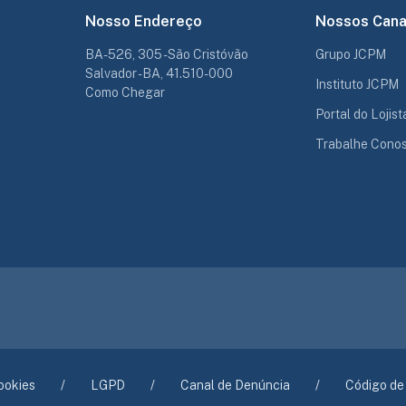
Nosso Endereço
Nossos Cana
BA-526, 305 - São Cristóvão
Grupo JCPM
Salvador - BA, 41.510-000
Instituto JCPM
Como Chegar
Portal do Lojist
Trabalhe Cono
ookies
LGPD
Canal de Denúncia
Código de