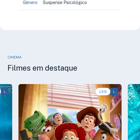
Gênero
Suspense Psicológico
CINEMA
Filmes em destaque
L
Animação, Aventura, Comédia • • 1h40
LEG
L
Av