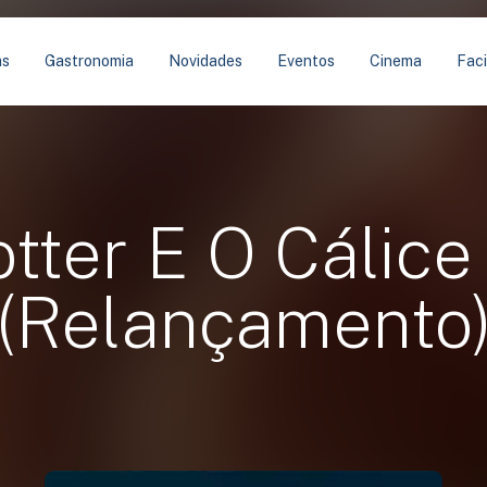
as
Gastronomia
Novidades
Eventos
Cinema
Faci
tter E O Cálic
(Relançamento