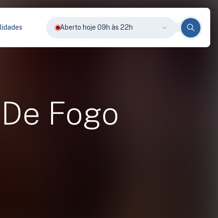
lidades
Aberto hoje 09h às 22h
e De Fogo
)