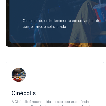
O melhor do entretenimento em um ambiente
confortável e sofisticado
Cinépolis
A Cinépolis é reconhecida por oferecer experiências