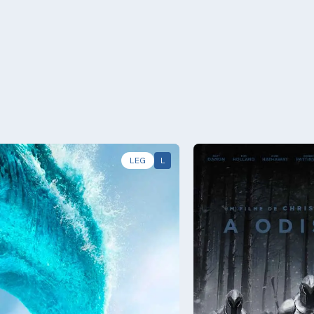
LEG
L