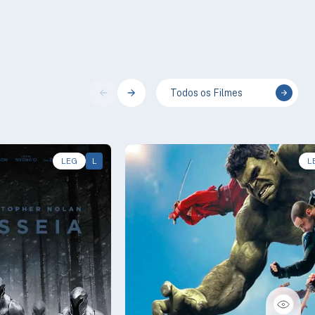
Todos os Filmes
LEG
L
L