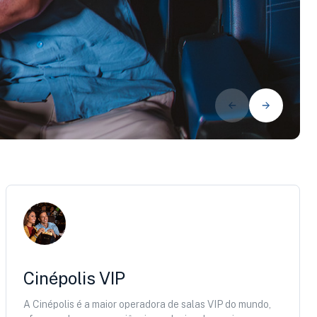
Cinépolis VIP
A Cinépolis é a maior operadora de salas VIP do mundo,