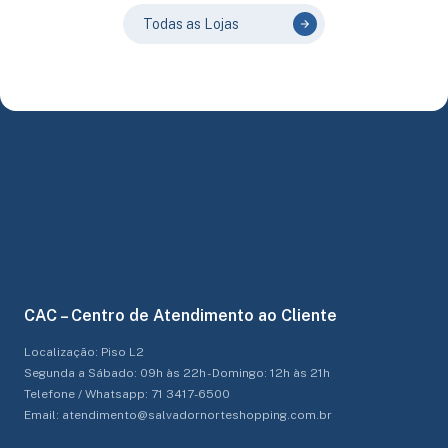
Todas as Lojas
CAC – Centro de Atendimento ao Cliente
Localização: Piso L2
Segunda a Sábado: 09h às 22h - Domingo: 12h às 21h
Telefone / Whatsapp: 71 3417-6500
Email: atendimento@salvadornorteshopping.com.br