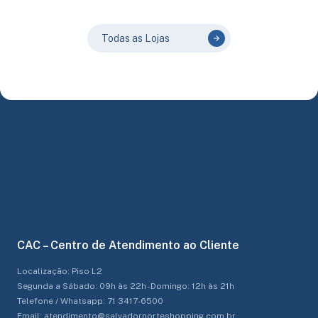
Todas as Lojas
CAC – Centro de Atendimento ao Cliente
Localização: Piso L2
Segunda a Sábado: 09h às 22h - Domingo: 12h às 21h
Telefone / Whatsapp: 71 3417-6500
Email: atendimento@salvadornorteshopping.com.br