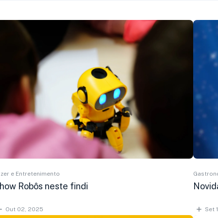
zer e Entretenimento
Gastron
how Robôs neste findi
Novid
Out 02, 2025
Set 