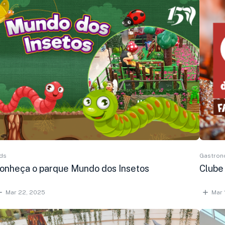
ds
Gastron
onheça o parque Mundo dos Insetos
Clube
Mar 22, 2025
Mar 