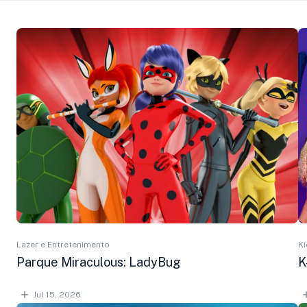
Lazer e Entretenimento
Ki
Parque Miraculous: LadyBug
K
Jul 15, 2026