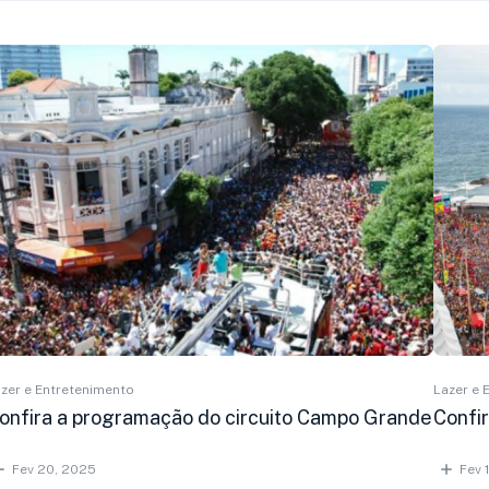
zer e Entretenimento
Lazer e 
onfira a programação do circuito Campo Grande
Confi
Fev 20, 2025
Fev 