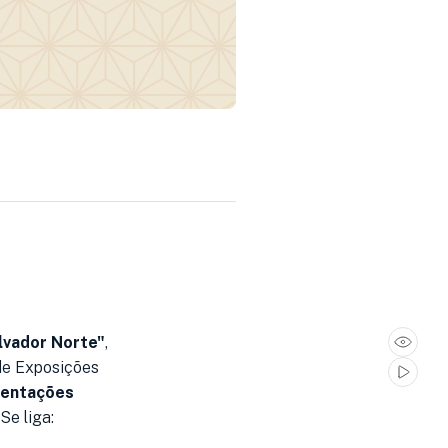
alvador Norte"
,
de Exposições
sentações
Se liga: