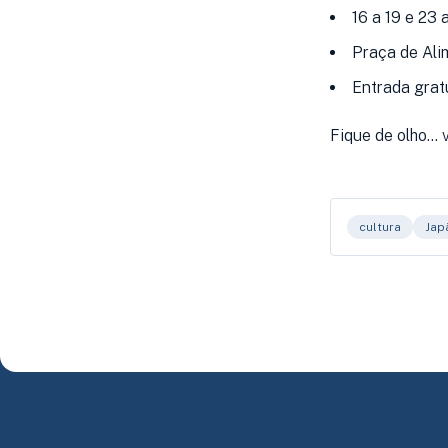
16 a 19 e 23 
Praça de Ali
Entrada gratu
Fique de olho..
cultura
Jap