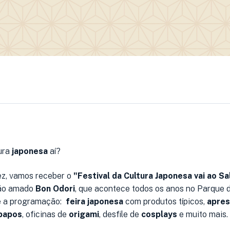
ura
japonesa
aí?
ez, vamos receber o
"Festival da Cultura Japonesa vai ao S
tão amado
Bon Odori
, que acontece todos os anos no Parque 
re a programação:
feira japonesa
com produtos típicos,
apre
papos
, oficinas de
origami
, desfile de
cosplays
e muito mais. 