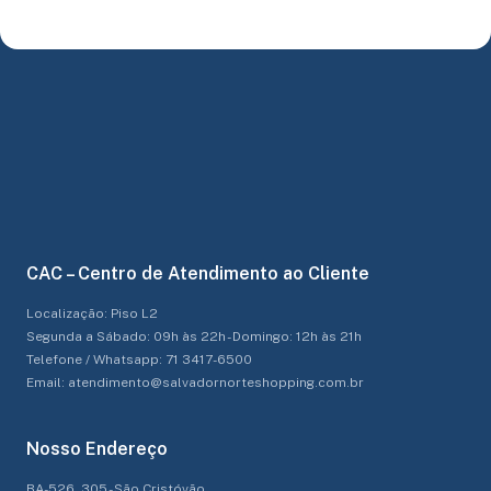
CAC – Centro de Atendimento ao Cliente
Localização: Piso L2
Segunda a Sábado: 09h às 22h - Domingo: 12h às 21h
Telefone / Whatsapp: 71 3417-6500
Email: atendimento@salvadornorteshopping.com.br
Nosso Endereço
BA-526, 305 - São Cristóvão