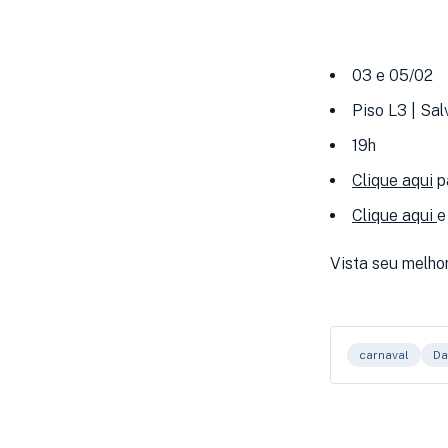
03 e 05/02
Piso L3 | Sa
19h
Clique aqui
p
Clique aqui
e
Vista seu melhor
carnaval
Da