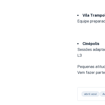
Vila Trampo
Equipe preparad
Cinépolis
Sessões adaptad
L3
Pequenas atitu
Vem fazer part
abril azul
A