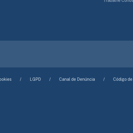
Trabalhe Cono
ookies
LGPD
Canal de Denúncia
Código de