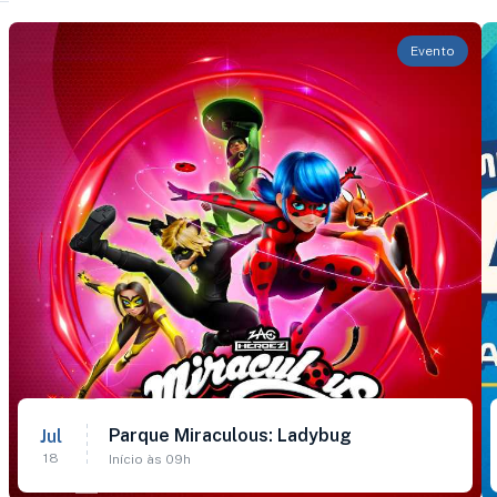
Evento
Parque Miraculous: Ladybug
Jul
18
Início às 09h