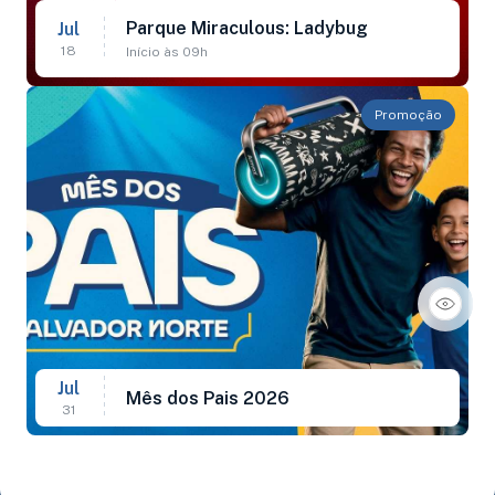
Parque Miraculous: Ladybug
Jul
18
Início às 09h
Promoção
Jul
Mês dos Pais 2026
31