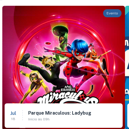
Evento
Parque Miraculous: Ladybug
Jul
18
Início às 09h