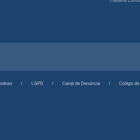
Trabalhe Cono
ookies
LGPD
Canal de Denúncia
Código de